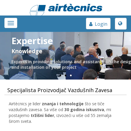
Toggle
Toggle
Login
naviga
navigation
Expertise
Knowledge
Experts in providing solutions and assistance on the desi
and installation of your project
Specijalista Proizvodjač Vazdušnih Zavesa
Airtècnics je lider
znanja i tehnologije
što se tiče
vazdušnih zavesa. Sa više od
30 godina iskustva
, mi
postajemo
tržišni lider
, izvozeći u više od 55 zemalja
širom sveta.