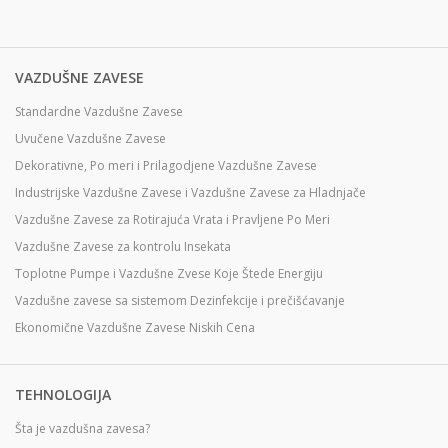
VAZDUŠNE ZAVESE
Standardne Vazdušne Zavese
Uvučene Vazdušne Zavese
Dekorativne, Po meri i Prilagodjene Vazdušne Zavese
Industrijske Vazdušne Zavese i Vazdušne Zavese za Hladnjače
Vazdušne Zavese za Rotirajuća Vrata i Pravljene Po Meri
Vazdušne Zavese za kontrolu Insekata
Toplotne Pumpe i Vazdušne Zvese Koje Štede Energiju
Vazdušne zavese sa sistemom Dezinfekcije i prečišćavanje
Ekonomične Vazdušne Zavese Niskih Cena
TEHNOLOGIJA
Šta je vazdušna zavesa?