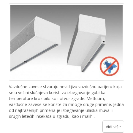
Vazdušne zavese stvaraju nevidljivu vazdušnu barijeru koja
se u većini slučajeva koristi za izbegavanje gubitka
temperature kroz bilo koji otvor zgrade. Međutim,
vazdušne zavese se koriste za mnoge druge primene. Jedna
od najtraženijih primena je izbegavanje ulaska muva ili
drugih letećih insekata u zgradu, kao i malih ...
Vidi više