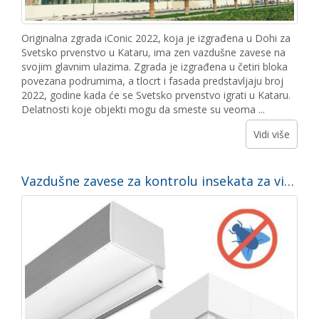
Originalna zgrada iConic 2022, koja je izgrađena u Dohi za
Svetsko prvenstvo u Kataru, ima zen vazdušne zavese na
svojim glavnim ulazima. Zgrada je izgrađena u četiri bloka
povezana podrumima, a tlocrt i fasada predstavljaju broj
2022, godine kada će se Svetsko prvenstvo igrati u Kataru.
Delatnosti koje objekti mogu da smeste su veoma ...
Vidi više
Vazdušne zavese za kontrolu insekata za višestruke primene