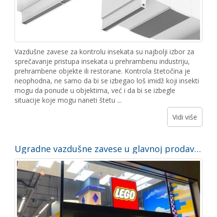
Vazdušne zavese za kontrolu insekata su najbolji izbor za
sprečavanje pristupa insekata u prehrambenu industriju,
prehrambene objekte ili restorane. Kontrola štetočina je
neophodna, ne samo da bi se izbegao loš imidž koji insekti
mogu da ponude u objektima, već i da bi se izbegle
situacije koje mogu naneti štetu ...
Vidi više
Ugradne vazdušne zavese u glavnoj prodavnici LEGO u Barseloni