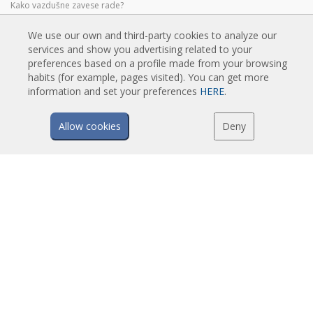
Kako vazdušne zavese rade?
Prednosti i koristi vazušnih zavesa
We use our own and third-party cookies to analyze our
Vazdušne zavese sa grejnom pumpom
services and show you advertising related to your
EC vazdušne zavese
preferences based on a profile made from your browsing
habits (for example, pages visited). You can get more
Airtècnics vazdušne zavese
information and set your preferences
HERE
.
Allow cookies
Deny
PREUZIMANJA
Katalozi vazdušnih zavesa
Tehnička dokumentacija
Sertifikat kvaliteta
ISTAKNUTI SADRŽAJ
Pametne unapredjene kontrole
Program izbora vazdušnih zavesa
Ugradnja vazdušnih zavesa: Reference