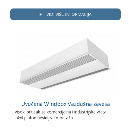
VIDI VIŠE INFORMACIJA
Uvučena Windbox Vazdušna zavesa
Visoki pritisak za komercijalna i industrijska vrata,
lažni plafon nevidljiva montaža