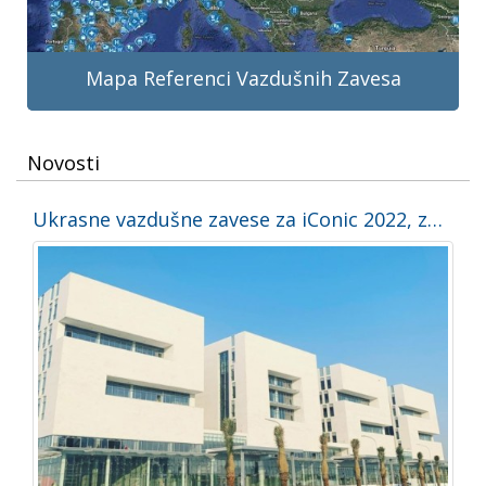
Mapa Referenci Vazdušnih Zavesa
Novosti
Ukrasne vazdušne zavese za iConic 2022, zgradu FIFA na Svetskom prvenstvu u fudbalu u Kataru