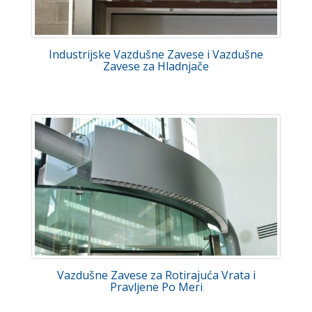
Industrijske Vazdušne Zavese i Vazdušne
Zavese za Hladnjače
Vazdušne Zavese za Rotirajuća Vrata i
Pravljene Po Meri