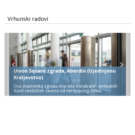
Vrhunski radovi
Union Square zgrada, Aberdin (Ujedinjeno
Kraljevstvo)
Ova znamenita zgrada ima više instaliranih vertikalnih
Rund vazdušnih zavesa od nerdjajućeg čelika