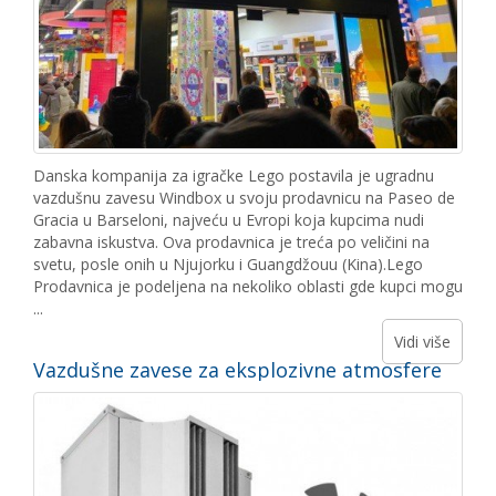
Danska kompanija za igračke Lego postavila je ugradnu
vazdušnu zavesu Windbox u svoju prodavnicu na Paseo de
Gracia u Barseloni, najveću u Evropi koja kupcima nudi
zabavna iskustva. Ova prodavnica je treća po veličini na
svetu, posle onih u Njujorku i Guangdžouu (Kina).Lego
Prodavnica je podeljena na nekoliko oblasti gde kupci mogu
...
Vidi više
Vazdušne zavese za eksplozivne atmosfere