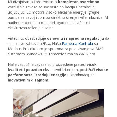
Mi dizajniramo i proizvodimo
kompletan asortiman
vazdušnih zavesa za sve vrste aplikacija i instalacija,
uključujući EC motore visoko efikasne energije, grejne
pumpe sa zavojnicom za direktno širenje i više mlaznica. Mi
nudimo krojene po meri, prilagodjene završnice i
ekskluzivna rešenja dizajna.
Airtècnics obezbedjuje
osnovnu i naprednu regulaciju
da
ispuni sve zahteve tržišta. Naša
Pametna Kontrola
sa
Modbus Protokolom je spremna za povezivanje sa BMS
sistemom, Windows PC i smartfonima sa Wi-Fi-jem.
Naše vazdušne zavese su proizvedene prateći
visok
kvalitet i pouzdan
ekskluzivni kriterijum, postižući
visoke
performanse
i
štednju energije
u kombinaciji sa
inovativnim dizajnom
.