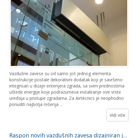
Vazdušne zavese su od samo još jednog elementa
konstrukcije postale dekorativni dodatak koji je savršeno
integrisan u dizajn enterijera zgrada, sa svim prednostima
uštede energije koje podrazumeva instaliranje ove vrste
uređaja u pristupe zgradama. Za Airtècnics je neophodno
ponuditi najbolja rešenja ...
Vidi više
Raspon novih vazdušnih zavesa dizajniran je da izbegne ulazak insekata