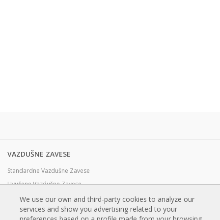
VAZDUŠNE ZAVESE
Standardne Vazdušne Zavese
Uvučene Vazdušne Zavese
Dekorativne, Po meri i Prilagodjene Vazdušne Zavese
We use our own and third-party cookies to analyze our
services and show you advertising related to your
Industrijske Vazdušne Zavese i Vazdušne Zavese za Hladnjače
preferences based on a profile made from your browsing