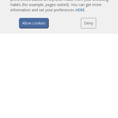
Vazdušne Zavese za Rotirajuća Vrata i Pravljene Po Meri
habits (for example, pages visited). You can get more
Vazdušne Zavese za kontrolu Insekata
information and set your preferences
HERE
.
Toplotne Pumpe i Vazdušne Zvese Koje Štede Energiju
Allow cookies
Deny
Vazdušne zavese sa sistemom Dezinfekcije i prečišćavanje
Ekonomične Vazdušne Zavese Niskih Cena
TEHNOLOGIJA
Šta je vazdušna zavesa?
Kako vazdušne zavese rade?
Prednosti i koristi vazušnih zavesa
Vazdušne zavese sa grejnom pumpom
EC vazdušne zavese
Airtècnics vazdušne zavese
PREUZIMANJA