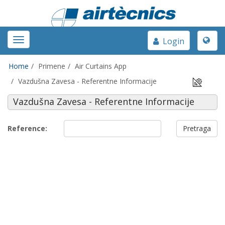
Toggle
Toggle
Login
naviga
navigation
Home
Primene
Air Curtains App
Vazdušna Zavesa - Referentne Informacije
Vazdušna Zavesa - Referentne Informacije
Reference:
Pretraga