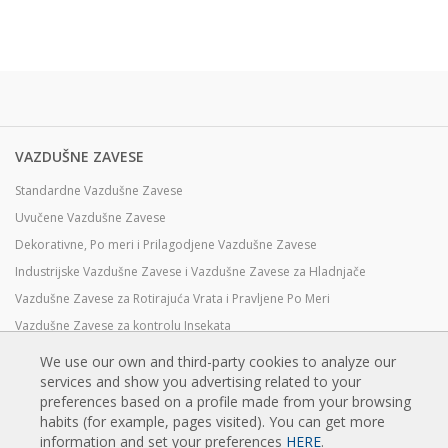
VAZDUŠNE ZAVESE
Standardne Vazdušne Zavese
Uvučene Vazdušne Zavese
Dekorativne, Po meri i Prilagodjene Vazdušne Zavese
Industrijske Vazdušne Zavese i Vazdušne Zavese za Hladnjače
Vazdušne Zavese za Rotirajuća Vrata i Pravljene Po Meri
Vazdušne Zavese za kontrolu Insekata
Toplotne Pumpe i Vazdušne Zvese Koje Štede Energiju
We use our own and third-party cookies to analyze our
Vazdušne zavese sa sistemom Dezinfekcije i prečišćavanje
services and show you advertising related to your
preferences based on a profile made from your browsing
Ekonomične Vazdušne Zavese Niskih Cena
habits (for example, pages visited). You can get more
information and set your preferences
HERE
.