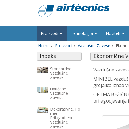
Proizvodi
Tehnologija
Noviteti
Home
Proizvodi
Vazdušne Zavese
Ekonom
Indeks
Ekonomične V
Standardne
Vazdušne zavese 
Vazdušne
Zavese
MINIBEL vazdušne
grejalica iznad v
Uvučene
Vazdušne
OPTMA BEŽIČNE va
Zavese
prilagodjavanja i
Dekorativne, Po
meri i
Prilagodjene
Vazdušne
Zavese