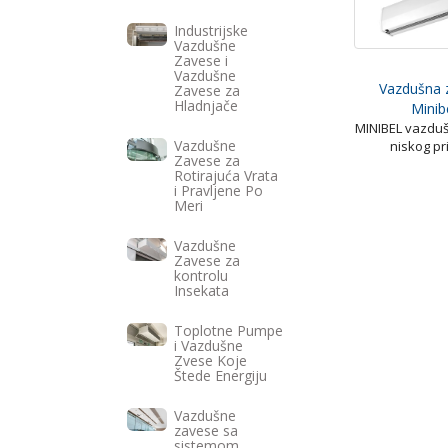
Industrijske
Vazdušne
Zavese i
Vazdušne
Vazdušna 
Zavese za
Hladnjače
Minib
MINIBEL vazdu
Vazdušne
niskog pr
Zavese za
Rotirajuća Vrata
i Pravljene Po
Meri
Vazdušne
Zavese za
kontrolu
Insekata
Toplotne Pumpe
i Vazdušne
Zvese Koje
Štede Energiju
Vazdušne
zavese sa
sistemom