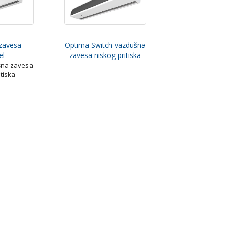
zavesa
Optima Switch vazdušna
el
zavesa niskog pritiska
šna zavesa
itiska