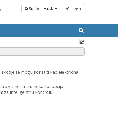
A
Srpskohrvatski
Login
Takodje se mogu koristiti kao elektrićna
ra visine, imaju nekoliko opcija
om za inteligentnu kontrolu.