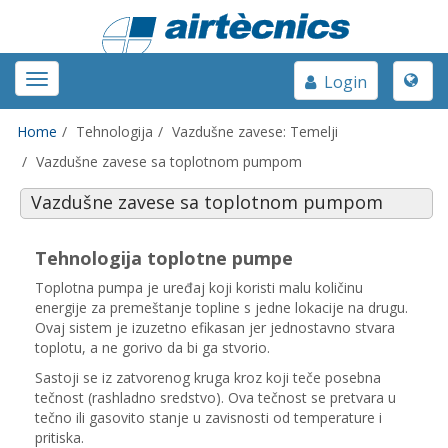
Toggle
Toggle
Login
naviga
navigation
Home
Tehnologija
Vazdušne zavese: Temelji
Vazdušne zavese sa toplotnom pumpom
Vazdušne zavese sa toplotnom pumpom
Tehnologija toplotne pumpe
Toplotna pumpa je uređaj koji koristi malu količinu
energije za premeštanje topline s jedne lokacije na drugu.
Ovaj sistem je izuzetno efikasan jer jednostavno stvara
toplotu, a ne gorivo da bi ga stvorio.
Sastoji se iz zatvorenog kruga kroz koji teče posebna
tečnost (rashladno sredstvo). Ova tečnost se pretvara u
tečno ili gasovito stanje u zavisnosti od temperature i
pritiska.