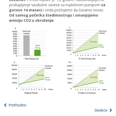
poskupljenje vazdušne zavese sa toplotnom pumpom
za
gotovo 14 meseci
i onda počinjemo da čuvamo novac.
Od samog početka štedimostruju i smanjujemo
emisiju CO2 u okruženje.
Prethodno
Sledeće