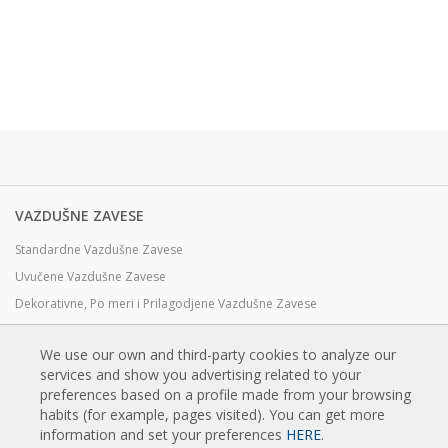
VAZDUŠNE ZAVESE
Standardne Vazdušne Zavese
Uvučene Vazdušne Zavese
Dekorativne, Po meri i Prilagodjene Vazdušne Zavese
Industrijske Vazdušne Zavese i Vazdušne Zavese za Hladnjače
We use our own and third-party cookies to analyze our
Vazdušne Zavese za Rotirajuća Vrata i Pravljene Po Meri
services and show you advertising related to your
Vazdušne Zavese za kontrolu Insekata
preferences based on a profile made from your browsing
Toplotne Pumpe i Vazdušne Zvese Koje Štede Energiju
habits (for example, pages visited). You can get more
information and set your preferences
HERE
.
Vazdušne zavese sa sistemom Dezinfekcije i prečišćavanje