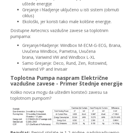
uštede energije
Grejanje i hladjenje uključeno u isti sistem (obrnuti
ciklus)
Ekološki, jer koristi tako male kolišine energije.
Dostupne Airtecnics vazdušne zavese sa toplotnim
pumpama:
Grejanje/Hladjenje: Windbox M-ECM-G-ECG, Brana,
Uvučena Windbox, Pametna, Uvučena
brana, Variwind VW and Windbox L-XL
Samo Grejanje: Deco, Rund, Zen, Rotowind,
Variwind VP and Invisair
Toplotna Pumpa naspram Električne
vazdušne zavese - Primer štednje energije
Koliko novca mogu da uštedim koristeći zavesu sa
toplotnom pumpom?
Rezultat:
Period otplate je 1,2 godine. nadoknadjujemo