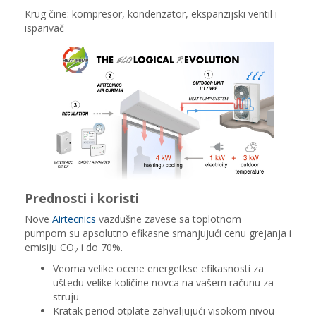
Krug čine: kompresor, kondenzator, ekspanzijski ventil i
isparivač
Prednosti i koristi
Nove
Airtecnics
vazdušne zavese sa toplotnom
pumpom su apsolutno efikasne smanjujući cenu grejanja i
emisiju CO
i do 70%.
2
Veoma velike ocene energetkse efikasnosti za
uštedu velike količine novca na vašem računu za
struju
Kratak period otplate zahvaljujući visokom nivou