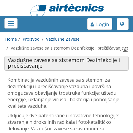
Toggle
Toggle
Login
naviga
navigation
Home
Proizvodi
Vazdušne Zavese
Vazdušne zavese sa sistemom Dezinfekcije i prečišćavanje
Vazdušne zavese sa sistemom Dezinfekcije i
prečišćavanje
Kombinacija vazdušnih zavesa sa sistemom za
dezinfekciju i prečišćavanje vazduha i površina
omogućava obavljanje trostruke funkcije: uštedu
energije, uklanjanje virusa i bakterija i poboljšanje
kvaliteta vazduha.
Uključuje dve patentirane i inovativne tehnologije:
stvaranje hidroksilnih radikala i fotokatalitičko
delovanje. Vazdušne zavese sa sistemom za