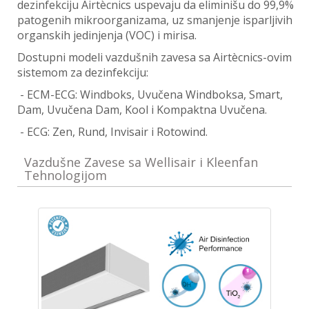
dezinfekciju Airtècnics uspevaju da eliminišu do 99,9%
patogenih mikroorganizama, uz smanjenje isparljivih
organskih jedinjenja (VOC) i mirisa.
Dostupni modeli vazdušnih zavesa sa Airtècnics-ovim
sistemom za dezinfekciju:
- ECM-ECG: Windboks, Uvučena Windboksa, Smart,
Dam, Uvučena Dam, Kool i Kompaktna Uvučena.
- ECG: Zen, Rund, Invisair i Rotowind.
Vazdušne Zavese sa Wellisair i Kleenfan
Tehnologijom