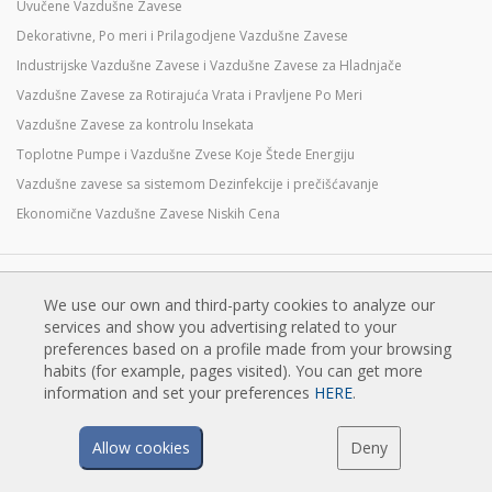
Uvučene Vazdušne Zavese
Dekorativne, Po meri i Prilagodjene Vazdušne Zavese
Industrijske Vazdušne Zavese i Vazdušne Zavese za Hladnjače
Vazdušne Zavese za Rotirajuća Vrata i Pravljene Po Meri
Vazdušne Zavese za kontrolu Insekata
Toplotne Pumpe i Vazdušne Zvese Koje Štede Energiju
Vazdušne zavese sa sistemom Dezinfekcije i prečišćavanje
Ekonomične Vazdušne Zavese Niskih Cena
TEHNOLOGIJA
We use our own and third-party cookies to analyze our
Šta je vazdušna zavesa?
services and show you advertising related to your
preferences based on a profile made from your browsing
Kako vazdušne zavese rade?
habits (for example, pages visited). You can get more
Prednosti i koristi vazušnih zavesa
information and set your preferences
HERE
.
Vazdušne zavese sa grejnom pumpom
EC vazdušne zavese
Allow cookies
Deny
Airtècnics vazdušne zavese