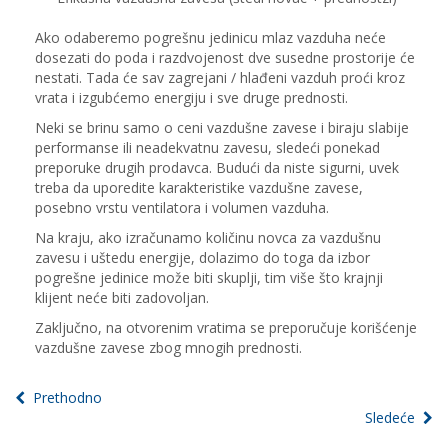
Ako odaberemo pogrešnu jedinicu mlaz vazduha neće
dosezati do poda i razdvojenost dve susedne prostorije će
nestati. Tada će sav zagrejani / hlađeni vazduh proći kroz
vrata i izgubćemo energiju i sve druge prednosti.
Neki se brinu samo o ceni vazdušne zavese i biraju slabije
performanse ili neadekvatnu zavesu, sledeći ponekad
preporuke drugih prodavca. Budući da niste sigurni, uvek
treba da uporedite karakteristike vazdušne zavese,
posebno vrstu ventilatora i volumen vazduha.
Na kraju, ako izračunamo količinu novca za vazdušnu
zavesu i uštedu energije, dolazimo do toga da izbor
pogrešne jedinice može biti skuplji, tim više što krajnji
klijent neće biti zadovoljan.
Zaključno, na otvorenim vratima se preporučuje korišćenje
vazdušne zavese zbog mnogih prednosti.
Prethodno
Sledeće