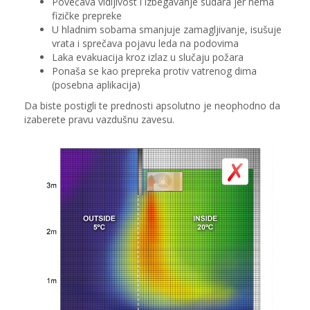
Povećava vidljivost i izbegavanje sudara jer nema
fizičke prepreke
U hladnim sobama smanjuje zamagljivanje, isušuje
vrata i sprečava pojavu leda na podovima
Laka evakuacija kroz izlaz u slučaju požara
Ponaša se kao prepreka protiv vatrenog dima
(posebna aplikacija)
Da biste postigli te prednosti apsolutno je neophodno da
izaberete pravu vazdušnu zavesu.