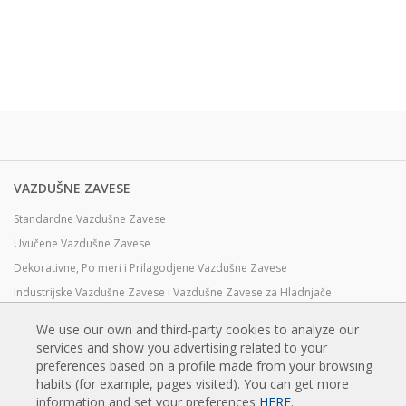
VAZDUŠNE ZAVESE
Standardne Vazdušne Zavese
Uvučene Vazdušne Zavese
Dekorativne, Po meri i Prilagodjene Vazdušne Zavese
Industrijske Vazdušne Zavese i Vazdušne Zavese za Hladnjače
Vazdušne Zavese za Rotirajuća Vrata i Pravljene Po Meri
We use our own and third-party cookies to analyze our
Vazdušne Zavese za kontrolu Insekata
services and show you advertising related to your
preferences based on a profile made from your browsing
Toplotne Pumpe i Vazdušne Zvese Koje Štede Energiju
habits (for example, pages visited). You can get more
Vazdušne zavese sa sistemom Dezinfekcije i prečišćavanje
information and set your preferences
HERE
.