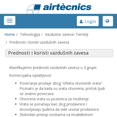
Toggle
Toggle
Login
naviga
navigation
Home
Tehnologija
Vazdušne zavese: Temelji
Prednosti i koristi vazdušnih zavesa
Prednosti i koristi vazdušnih zavesa
Klasifikujemo prednosti vazdušnih zavesa u 4 grupe:
Komercijalna isplatljivost
Povećanje prodaje zbog “efekta otvorenih vrata”.
Poznato je da kada su vrata otvorena, protok ljudi
se znatno povećava
Otvorena vrata su pozivnica za mušterije
Vrata se ponašaju kao zlog prodavnice i
dozvoljavaju ljudima da vide unutar prodavnice
Slobodan pristup osobama sa invaliditetom