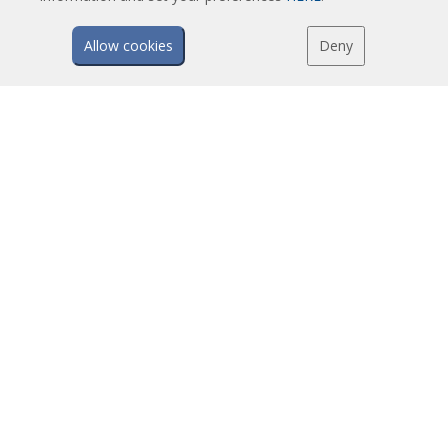
Ekonomične Vazdušne Zavese Niskih Cena
Allow cookies
Deny
TEHNOLOGIJA
Šta je vazdušna zavesa?
Kako vazdušne zavese rade?
Prednosti i koristi vazušnih zavesa
Vazdušne zavese sa grejnom pumpom
EC vazdušne zavese
Airtècnics vazdušne zavese
PREUZIMANJA
Katalozi vazdušnih zavesa
Tehnička dokumentacija
Sertifikat kvaliteta