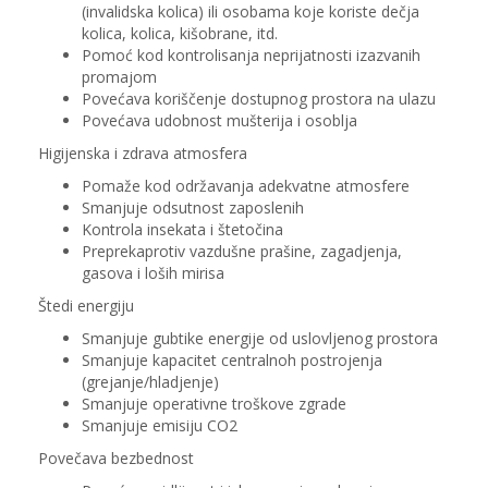
(invalidska kolica) ili osobama koje koriste dečja
kolica, kolica, kišobrane, itd.
Pomoć kod kontrolisanja neprijatnosti izazvanih
promajom
Povećava koriščenje dostupnog prostora na ulazu
Povećava udobnost mušterija i osoblja
Higijenska i zdrava atmosfera
Pomaže kod održavanja adekvatne atmosfere
Smanjuje odsutnost zaposlenih
Kontrola insekata i štetočina
Preprekaprotiv vazdušne prašine, zagadjenja,
gasova i loših mirisa
Štedi energiju
Smanjuje gubtike energije od uslovljenog prostora
Smanjuje kapacitet centralnoh postrojenja
(grejanje/hladjenje)
Smanjuje operativne troškove zgrade
Smanjuje emisiju CO2
Povečava bezbednost