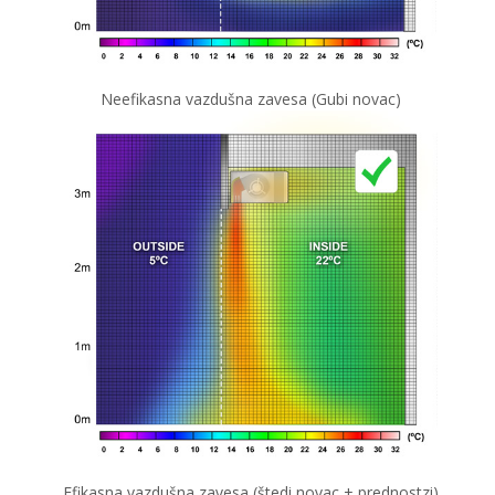
Neefikasna vazdušna zavesa (Gubi novac)
Efikasna vazdušna zavesa (štedi novac
+ prednostzi)