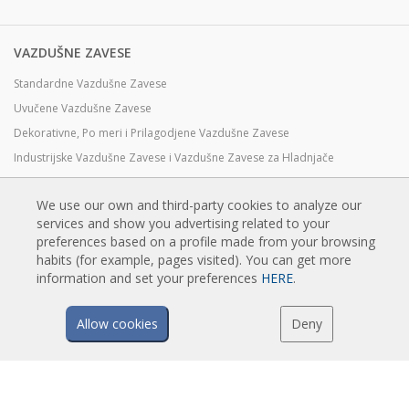
VAZDUŠNE ZAVESE
Standardne Vazdušne Zavese
Uvučene Vazdušne Zavese
Dekorativne, Po meri i Prilagodjene Vazdušne Zavese
Industrijske Vazdušne Zavese i Vazdušne Zavese za Hladnjače
Vazdušne Zavese za Rotirajuća Vrata i Pravljene Po Meri
We use our own and third-party cookies to analyze our
Vazdušne Zavese za kontrolu Insekata
services and show you advertising related to your
Toplotne Pumpe i Vazdušne Zvese Koje Štede Energiju
preferences based on a profile made from your browsing
Vazdušne zavese sa sistemom Dezinfekcije i prečišćavanje
habits (for example, pages visited). You can get more
information and set your preferences
HERE
.
Ekonomične Vazdušne Zavese Niskih Cena
Allow cookies
Deny
TEHNOLOGIJA
Šta je vazdušna zavesa?
Kako vazdušne zavese rade?