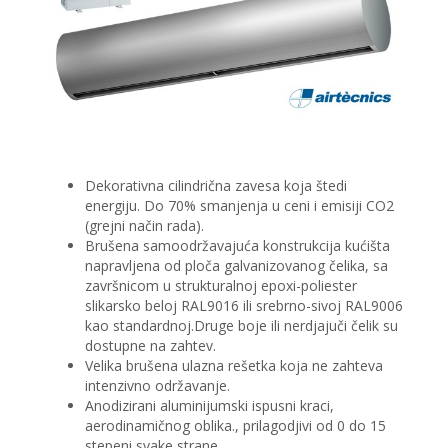
Dekorativna cilindrična zavesa koja štedi
energiju. Do 70% smanjenja u ceni i emisiji CO2
(grejni način rada).
Brušena samoodržavajuća konstrukcija kućišta
napravljena od ploča galvanizovanog čelika, sa
završnicom u strukturalnoj epoxi-poliester
slikarsko beloj RAL9016 ili srebrno-sivoj RAL9006
kao standardnoj.Druge boje ili nerdjajuči čelik su
dostupne na zahtev.
Velika brušena ulazna rešetka koja ne zahteva
intenzivno održavanje.
Anodizirani aluminijumski ispusni kraci,
aerodinamičnog oblika., prilagodjivi od 0 do 15
stepeni svake strane.