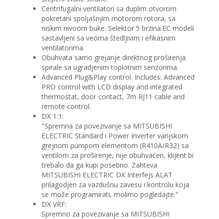
Centrifugalni ventilatori sa duplim otvorom
pokretani spoljašnjim motorom rotora, sa
niskim nivoom buke. Selektor 5 brzina.EC modeli
sastavljeni sa veoma štedljivim i efikasnim
ventilatorima.
Obuhvata samo grejanje direktnog proširenja
spirale sa ugradjenim toplotnim senzorima.
Advanced Plug&Play control. Includes: Advanced
PRO control with LCD display and integrated
thermostat, door contact, 7m RJ11 cable and
remote control.
DX 1:1:
"Spremna za povezivanje sa MITSUBISHI
ELECTRIC Standard i Power Inverter vanjskom
grejnom pumpom elementom (R410A/R32) sa
ventilom za proširenje, nije obuhvaćen, klijent bi
trebalo da ga kupi posebno. Zahteva
MITSUBISHI ELECTRIC DX Interfejs ALAT
prilagodjen za vazdušnu zavesu i kontrolu koja
se može programirati, molimo pogledajte."
DX VRF:
Spremno za povezivanje sa MITSUBISHI