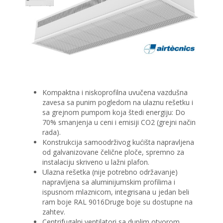
Kompaktna i niskoprofilna uvučena vazdušna
zavesa sa punim pogledom na ulaznu rešetku i
sa grejnom pumpom koja štedi energiju: Do
70% smanjenja u ceni i emisiji CO2 (grejni način
rada).
Konstrukcija samoodrživog kućišta napravljena
od galvanizovane čelične ploče, spremno za
instalaciju skriveno u lažni plafon.
Ulazna rešetka (nije potrebno održavanje)
napravljena sa aluminijumskim profilima i
ispusnom mlaznicom, integrisana u jedan beli
ram boje RAL 9016Druge boje su dostupne na
zahtev.
Centrifugalni ventilatori sa duplim otvorom