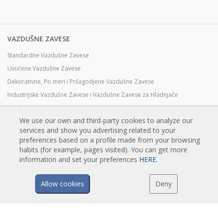
VAZDUŠNE ZAVESE
Standardne Vazdušne Zavese
Uvučene Vazdušne Zavese
Dekorativne, Po meri i Prilagodjene Vazdušne Zavese
Industrijske Vazdušne Zavese i Vazdušne Zavese za Hladnjače
Vazdušne Zavese za Rotirajuća Vrata i Pravljene Po Meri
We use our own and third-party cookies to analyze our
Vazdušne Zavese za kontrolu Insekata
services and show you advertising related to your
Toplotne Pumpe i Vazdušne Zvese Koje Štede Energiju
preferences based on a profile made from your browsing
Vazdušne zavese sa sistemom Dezinfekcije i prečišćavanje
habits (for example, pages visited). You can get more
information and set your preferences
HERE
.
Ekonomične Vazdušne Zavese Niskih Cena
Allow cookies
Deny
TEHNOLOGIJA
Šta je vazdušna zavesa?