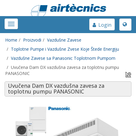
Toggle
Toggle
Login
naviga
navigation
Home
Proizvodi
Vazdušne Zavese
Toplotne Pumpe i Vazdušne Zvese Koje Štede Energiju
Vazdušne Zavese sa Panasonic Toplotnom Pumpom
Uvučena Dam DX vazdušna zavesa za toplotnu pumpu
PANASONIC
Uvučena Dam DX vazdušna zavesa za
toplotnu pumpu PANASONIC