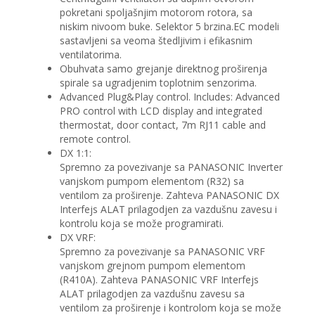
pokretani spoljašnjim motorom rotora, sa
niskim nivoom buke. Selektor 5 brzina.EC modeli
sastavljeni sa veoma štedljivim i efikasnim
ventilatorima.
Obuhvata samo grejanje direktnog proširenja
spirale sa ugradjenim toplotnim senzorima.
Advanced Plug&Play control. Includes: Advanced
PRO control with LCD display and integrated
thermostat, door contact, 7m RJ11 cable and
remote control.
DX 1:1:
Spremno za povezivanje sa PANASONIC Inverter
vanjskom pumpom elementom (R32) sa
ventilom za proširenje. Zahteva PANASONIC DX
Interfejs ALAT prilagodjen za vazdušnu zavesu i
kontrolu koja se može programirati.
DX VRF:
Spremno za povezivanje sa PANASONIC VRF
vanjskom grejnom pumpom elementom
(R410A). Zahteva PANASONIC VRF Interfejs
ALAT prilagodjen za vazdušnu zavesu sa
ventilom za proširenje i kontrolom koja se može