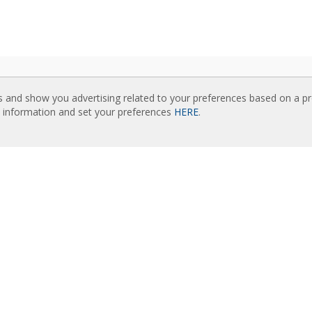
UZIMANJA
POVEZANE WEB STRANICE
s and show you advertising related to your preferences based on a p
ozi vazdušnih zavesa
Rideaux d’air
e information and set your preferences
HERE
.
čka dokumentacija
Actuadores
ikat kvaliteta
Cortinas de aire
Luftschleier
KNUTI SADRŽAJ
EC Fans
ne unapredjene kontrole
Air Curtain Manufacturer
am izbora vazdušnih zavesa
Barriere d’aria
nja vazdušnih zavesa: Reference
Recuperadores de calor
galerija vazdušnih zavesa
Luchtgordijnen
Rite Calidad Aire
AMA
Ilmaverho
nics istorija
Kurtyny Powietrzne
nberg grupa
kt