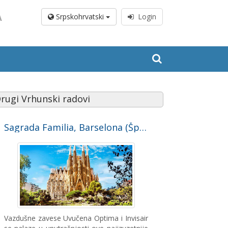
A
Srpskohrvatski
Login
rugi Vrhunski radovi
Sagrada Familia, Barselona (Španija)
Vazdušne zavese Uvučena Optima i Invisair