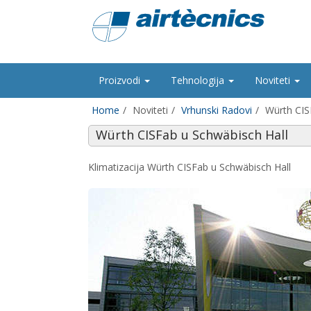
Proizvodi
Tehnologija
Noviteti
Home
Noviteti
Vrhunski Radovi
Würth CIS
Würth CISFab u Schwäbisch Hall
Klimatizacija Würth CISFab u Schwäbisch Hall