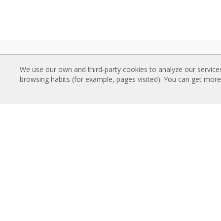
VAZDUŠNE ZAVESE
PRE
We use our own and third-party cookies to analyze our service
Standardne Vazdušne Zavese
Katal
browsing habits (for example, pages visited). You can get mor
Uvučene Vazdušne Zavese
Tehni
Dekorativne, Po meri i Prilagodjene
Sertif
Vazdušne Zavese
ISTA
Industrijske Vazdušne Zavese i
Pamet
Vazdušne Zavese za Hladnjače
Progr
Vazdušne Zavese za Rotirajuća Vrata i
Ugrad
Pravljene Po Meri
Foto 
Vazdušne Zavese za kontrolu Insekata
Toplotne Pumpe i Vazdušne Zvese Koje
O N
Štede Energiju
Airtèc
Vazdušne zavese sa sistemom
Rose
Dezinfekcije i prečišćavanje
Konta
Ekonomične Vazdušne Zavese Niskih
Cena