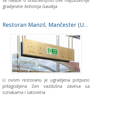
se nalaze u unutrašnjosti ove najizuzetnije
gradjevine Antonija Gaudija
Restoran Manzil, Mančester (Ujedinjeno Kraljevstvo)
U ovom restoranu je ugradjena potpuno
prilagodjena Zen vazdušna zavesa sa
oznakama i satovima